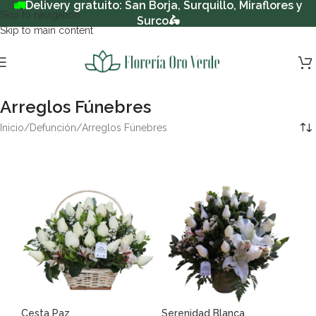
🚛
Delivery gratuito: San Borja, Surquillo, Miraflores y
Skip to navigation
Surco
🛵
Skip to main content
Arreglos Fúnebres
Inicio
Defunción
Arreglos Fúnebres
Cesta Paz
Serenidad Blanca