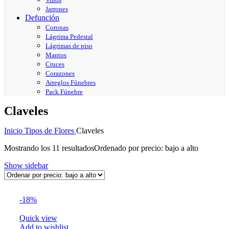
Jarrones
Defunción
Coronas
Lágrima Pedestal
Lágrimas de piso
Mantos
Cruces
Corazones
Arreglos Fúnebres
Pack Fúnebre
Claveles
Inicio
Tipos de Flores
Claveles
Mostrando los 11 resultados
Ordenado por precio: bajo a alto
Show sidebar
-18%
Quick view
Add to wishlist