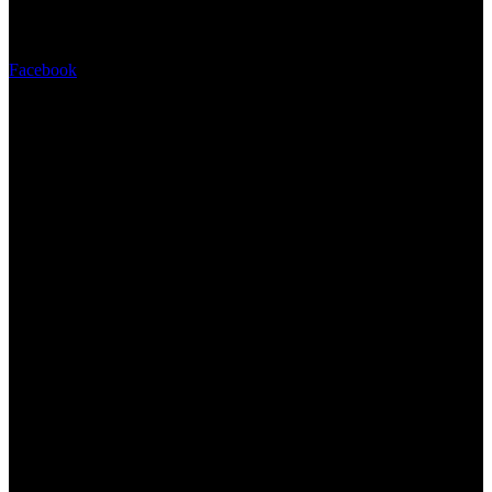
Flores Frescas
Facebook