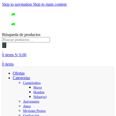
Skip to navigation
Skip to main content
🚛
Delivery gratuito: San Borja, Surquillo, Miraflores y Surco
🛵
🚛
Delivery gratuito: San Borja, Surquillo, Miraflores y Surco
🛵
Búsqueda de productos
0
items
S/
0.00
0
items
Ofertas
Categorías
Cumpleaños
Mujer
Hombre
Niñas(os)
Aniversario
Amor
Mejórate Pronto
Graduación