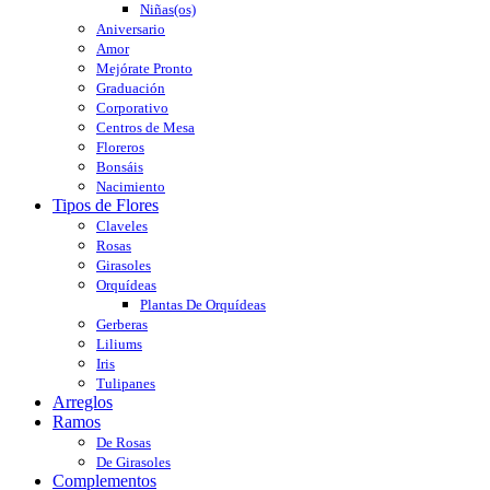
Niñas(os)
Aniversario
Amor
Mejórate Pronto
Graduación
Corporativo
Centros de Mesa
Floreros
Bonsáis
Nacimiento
Tipos de Flores
Claveles
Rosas
Girasoles
Orquídeas
Plantas De Orquídeas
Gerberas
Liliums
Iris
Tulipanes
Arreglos
Ramos
De Rosas
De Girasoles
Complementos